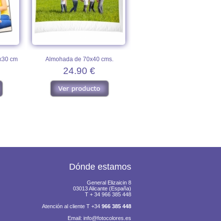
0x30 cm
Almohada de 70x40 cms.
24.90 €
Dónde estamos
General Elizaicin 8
03013 Alicante (España)
T + 34 966 385 448
Atención al cliente T +34
966 385 448
Email:
info@fotocolores.es