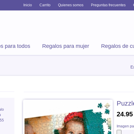
Inicio
Carrito
Quienes somos
Preguntas frecuentes
s para todos
Regalos para mujer
Regalos de 
E
Puzzl
alo
24.95
u
 55
Imagen pa