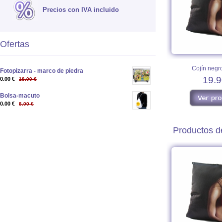
Precios con IVA incluido
Ofertas
Cojín negro
Fotopizarra - marco de piedra
19.9
0.00 €
18.00 €
Bolsa-macuto
0.00 €
8.00 €
Productos de